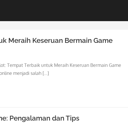
ntuk Meraih Keseruan Bermain Game
 Slot: Tempat Terbaik untuk Meraih Keseruan Bermain Game
nline menjadi salah […]
ne: Pengalaman dan Tips