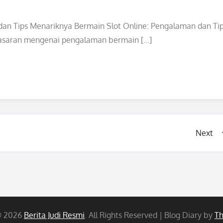
an Tips Menariknya Bermain Slot Online: Pengalaman dan Ti
enasaran mengenai pengalaman bermain […]
Next
© 2026
Berita Judi Resmi
. All Rights Reserved | Blog Diary by
Th