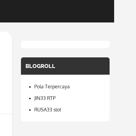
BLOGROLL
Pola Terpercaya
JIN33 RTP
RUSA33 slot