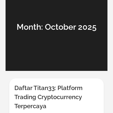
Month:
October 2025
Daftar Titan33: Platform
Trading Cryptocurrency
Terpercaya