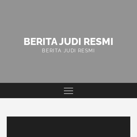
Skip
to
content
BERITA JUDI RESMI
BERITA JUDI RESMI