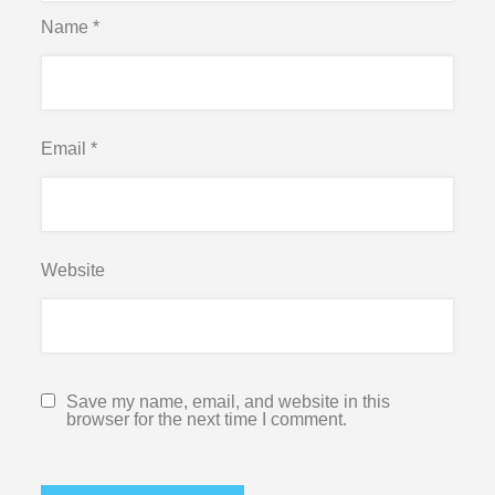
Name
*
Email
*
Website
Save my name, email, and website in this
browser for the next time I comment.