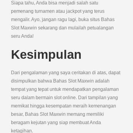
Siapa tahu, Anda bisa menjadi salah satu
pemenang turnamen atau jackpot yang terus
mengalir. Ayo, jangan ragu lagi, buka situs Bahas
Slot Maxwin sekarang dan mulailah petualangan
seru Anda!
Kesimpulan
Dari pengalaman yang saya ceritakan di atas, dapat
disimpulkan bahwa Bahas Slot Maxwin adalah
tempat yang tepat untuk mendapatkan pengalaman
seru dalam bermain slot online. Dari tampilan yang
memikat hingga kesempatan meraih kemenangan
besar, Bahas Slot Maxwin memang memiliki
beragam kejutan yang siap membuat Anda
ketagihan.