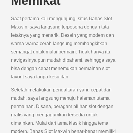
Memikat
Saat pertama kali mengunjungi situs Bahas Slot
Maxwin, saya langsung terpesona dengan tata
letaknya yang menarik. Desain yang modern dan
warna-warna cerah langsung membangkitkan
semangat untuk mulai bermain. Tidak hanya itu,
navigasinya pun mudah dipahami, sehingga saya
bisa dengan cepat menemukan permainan slot
favorit saya tanpa kesulitan.
Setelah melakukan pendaftaran yang cepat dan
mudah, saya langsung menuju halaman utama
permainan. Disana, beragam pilihan slot dengan
grafis yang mengagumkan tersedia untuk
dimainkan. Mulai dari tema klasik hingga tema
modern, Bahas Slot Maxwin benar-benar memiliki