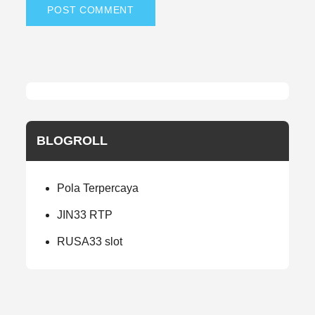
BLOGROLL
Pola Terpercaya
JIN33 RTP
RUSA33 slot