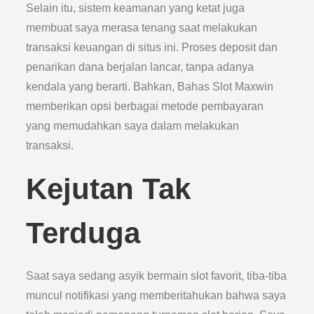
Selain itu, sistem keamanan yang ketat juga
membuat saya merasa tenang saat melakukan
transaksi keuangan di situs ini. Proses deposit dan
penarikan dana berjalan lancar, tanpa adanya
kendala yang berarti. Bahkan, Bahas Slot Maxwin
memberikan opsi berbagai metode pembayaran
yang memudahkan saya dalam melakukan
transaksi.
Kejutan Tak
Terduga
Saat saya sedang asyik bermain slot favorit, tiba-tiba
muncul notifikasi yang memberitahukan bahwa saya