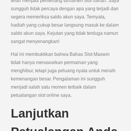
telah menjadi pemenang turnamen slot harian. Saya
sungguh tidak percaya dengan apa yang terjadi dan
segera memeriksa saldo akun saya. Ternyata,
hadiah yang cukup besar langsung masuk ke dalam
saldo akun saya. Kejutan yang tidak terduga namun
sangat menyenangkan!
Hal ini membuktikan bahwa Bahas Slot Maxwin
tidak hanya menawarkan permainan yang
menghibur, tetapi juga peluang nyata untuk meraih
kemenangan besar. Pengalaman ini sungguh
menjadi salah satu momen terbaik dalam
petualangan slot online saya.
Lanjutkan