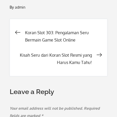
By
admin
Post
Koran Slot 303: Pengalaman Seru
Bermain Game Slot Online
navigation
Kisah Seru dari Koran Slot Resmi yang
Harus Kamu Tahu!
Leave a Reply
Your email address will not be published.
Required
fields are marked
*