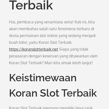
Terbaik
Hai, pembaca yang senantiasa setia! Kali ini, kita
akan membahas salah satu fenomena terbaru di
dunia permainan slot online yang sedang menjadi
buah bibir, yaitu Koran Slot Terbaik.
https://koranslotterbaik.net
Siapa yang tidak
penasaran dengan keseruan yang ditawarkan oleh
Koran Slot Terbaik? Mari kita simak lebih lanjut!
Keistimewaan
Koran Slot Terbaik
Koran Slot Terbaik memang memiliki daya tarik