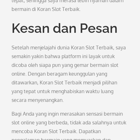
tepat, sehingga saya merasa lebih nyaman dalam
bermain di Koran Slot Terbaik.
Kesan dan Pesan
Setelah menjelajahi dunia Koran Slot Terbaik, saya
semakin yakin bahwa platform ini layak untuk
dicoba oleh siapa pun yang gemar bermain slot
online. Dengan beragam keunggulan yang
ditawarkan, Koran Slot Terbaik menjadi pilihan
yang tepat untuk menghabiskan waktu luang
secara menyenangkan.
Bagi Anda yang ingin merasakan sensasi bermain
slot online yang berbeda, tidak ada salahnya untuk
mencoba Koran Slot Terbaik. Dapatkan