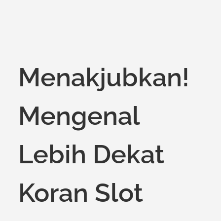
on
Menakjubkan!
Mengenal
Lebih Dekat
Koran Slot