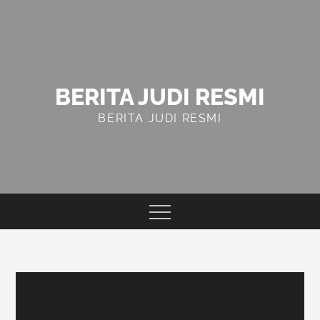
Skip
to
content
BERITA JUDI RESMI
BERITA JUDI RESMI