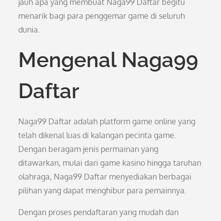
jauh apa yang membuat Naga99 Daftar begitu
menarik bagi para penggemar game di seluruh
dunia.
Mengenal Naga99
Daftar
Naga99 Daftar adalah platform game online yang
telah dikenal luas di kalangan pecinta game.
Dengan beragam jenis permainan yang
ditawarkan, mulai dari game kasino hingga taruhan
olahraga, Naga99 Daftar menyediakan berbagai
pilihan yang dapat menghibur para pemainnya.
Dengan proses pendaftaran yang mudah dan