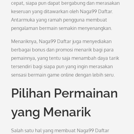
cepat, siapa pun dapat bergabung dan merasakan
keseruan yang ditawarkan oleh Naga99 Daftar.
Antarmuka yang ramah pengguna membuat
pengalaman bermain semakin menyenangkan.
Menariknya, Naga99 Daftar juga menyediakan
berbagai bonus dan promosi menarik bagi para
pemainnya, yang tentu saja menambah daya tarik
tersendiri bagi siapa pun yang ingin merasakan
sensasi bermain game online dengan lebih seru.
Pilihan Permainan
yang Menarik
Salah satu hal yang membuat Naga99 Daftar