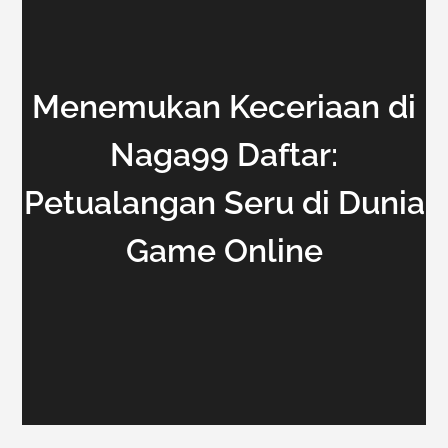
Menemukan Keceriaan di
Naga99 Daftar:
Petualangan Seru di Dunia
Game Online