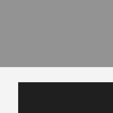
Skip
to
content