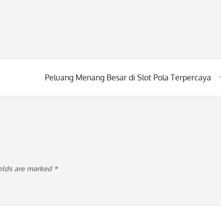
Peluang Menang Besar di Slot Pola Terpercaya
ields are marked
*