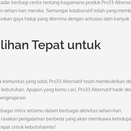
adar berbagi cerita tentang bagaimana produk Pro33 Alternat
n sehari-hari mereka. Semangat kolaboratif inilah yang mem
ainkan gaya hidup yang diterima dengan antusias oleh banyak
Pilihan Tepat untuk
a komunitas yang solid, Pro33 Alternatif telah membuktikan dir
 kebutuhan. Apapun yang kamu cari, Pro33 Alternatif hadir d
enginspirasi.
ebagai mitra setiamu dalam berbagai aktivitas sehari-hari.
n rasakan pengalaman berbeda yang akan membawa kehidu
ng tepat untuk kebutuhanmu!