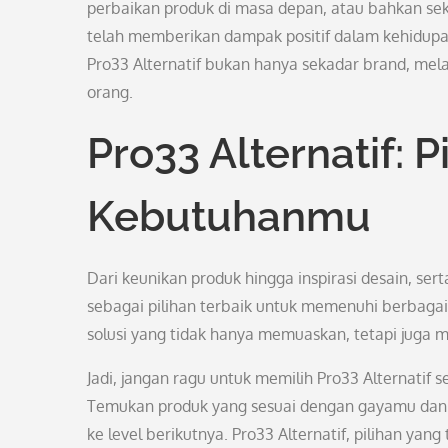
perbaikan produk di masa depan, atau bahkan sek
telah memberikan dampak positif dalam kehidupa
Pro33 Alternatif bukan hanya sekadar brand, mel
orang.
Pro33 Alternatif: 
Kebutuhanmu
Dari keunikan produk hingga inspirasi desain, sert
sebagai pilihan terbaik untuk memenuhi berbagai
solusi yang tidak hanya memuaskan, tetapi juga m
Jadi, jangan ragu untuk memilih Pro33 Alternatif s
Temukan produk yang sesuai dengan gayamu da
ke level berikutnya. Pro33 Alternatif, pilihan ya