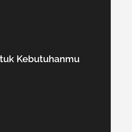
untuk Kebutuhanmu