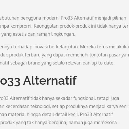
ebutuhan pengguna modern, Pro33 Alternatif menjadi pilihan
npa kompromi. Keunggulan produk-produk ini tidak hanya ter
in yang estetis dan ramah lingkungan.
mennya terhadap inovasi berkelanjutan. Mereka terus melakuk
duk-produk terbaru yang dapat memenuhi tuntutan pasar ya
natif sebagai brand yang selalu relevan dan up-to-date.
o33 Alternatif
ro33 Alternatif tidak hanya sekadar fungsional, tetapi juga
dan kecerdasan teknologi, setiap produknya menjadi karya seni
n material hingga detail-detail kecil, Pro33 Alternatif
 produk yang tak hanya berguna, namun juga memesona.