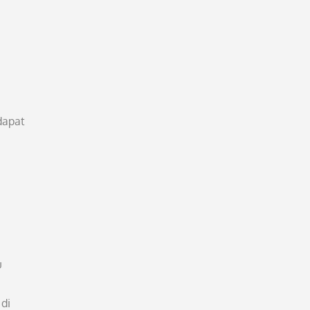
dapat
u
 di