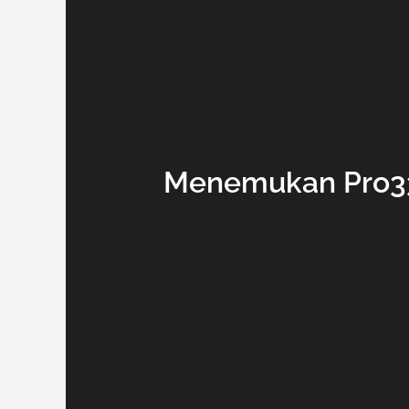
Menemukan Pro33 