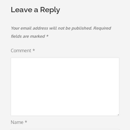
Leave a Reply
Your email address will not be published.
Required
fields are marked
*
Comment
*
Name
*