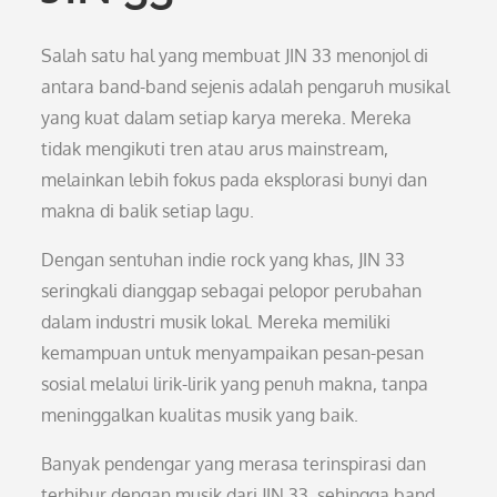
Salah satu hal yang membuat JIN 33 menonjol di
antara band-band sejenis adalah pengaruh musikal
yang kuat dalam setiap karya mereka. Mereka
tidak mengikuti tren atau arus mainstream,
melainkan lebih fokus pada eksplorasi bunyi dan
makna di balik setiap lagu.
Dengan sentuhan indie rock yang khas, JIN 33
seringkali dianggap sebagai pelopor perubahan
dalam industri musik lokal. Mereka memiliki
kemampuan untuk menyampaikan pesan-pesan
sosial melalui lirik-lirik yang penuh makna, tanpa
meninggalkan kualitas musik yang baik.
Banyak pendengar yang merasa terinspirasi dan
terhibur dengan musik dari JIN 33, sehingga band