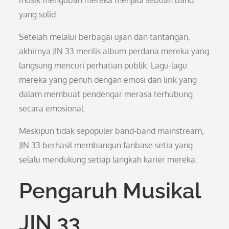
musik mengubah mereka menjadi sebuah band
yang solid.
Setelah melalui berbagai ujian dan tantangan,
akhirnya JIN 33 merilis album perdana mereka yang
langsung mencuri perhatian publik. Lagu-lagu
mereka yang penuh dengan emosi dan lirik yang
dalam membuat pendengar merasa terhubung
secara emosional.
Meskipun tidak sepopuler band-band mainstream,
JIN 33 berhasil membangun fanbase setia yang
selalu mendukung setiap langkah karier mereka.
Pengaruh Musikal
JIN 33