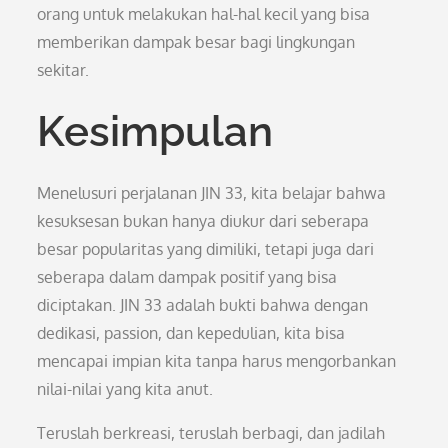
orang untuk melakukan hal-hal kecil yang bisa
memberikan dampak besar bagi lingkungan
sekitar.
Kesimpulan
Menelusuri perjalanan JIN 33, kita belajar bahwa
kesuksesan bukan hanya diukur dari seberapa
besar popularitas yang dimiliki, tetapi juga dari
seberapa dalam dampak positif yang bisa
diciptakan. JIN 33 adalah bukti bahwa dengan
dedikasi, passion, dan kepedulian, kita bisa
mencapai impian kita tanpa harus mengorbankan
nilai-nilai yang kita anut.
Teruslah berkreasi, teruslah berbagi, dan jadilah