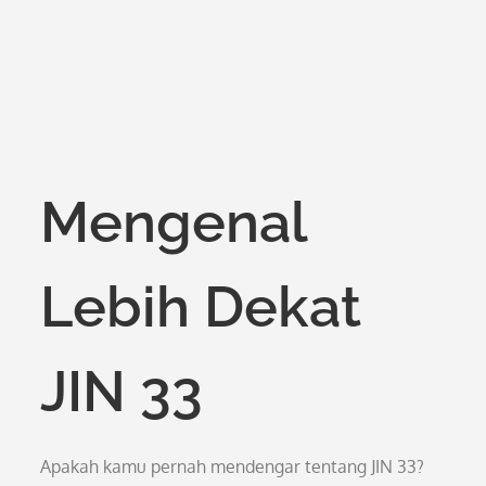
Mengenal
Lebih Dekat
JIN 33
Apakah kamu pernah mendengar tentang JIN 33?