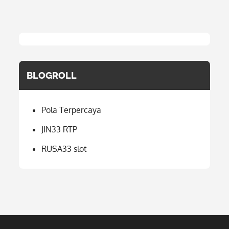
BLOGROLL
Pola Terpercaya
JIN33 RTP
RUSA33 slot