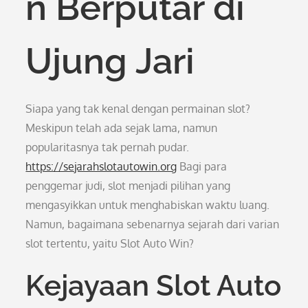
n Berputar di
Ujung Jari
Siapa yang tak kenal dengan permainan slot?
Meskipun telah ada sejak lama, namun
popularitasnya tak pernah pudar.
https://sejarahslotautowin.org
Bagi para
penggemar judi, slot menjadi pilihan yang
mengasyikkan untuk menghabiskan waktu luang.
Namun, bagaimana sebenarnya sejarah dari varian
slot tertentu, yaitu Slot Auto Win?
Kejayaan Slot Auto