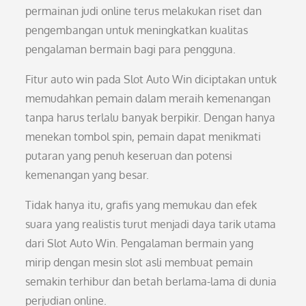
permainan judi online terus melakukan riset dan
pengembangan untuk meningkatkan kualitas
pengalaman bermain bagi para pengguna.
Fitur auto win pada Slot Auto Win diciptakan untuk
memudahkan pemain dalam meraih kemenangan
tanpa harus terlalu banyak berpikir. Dengan hanya
menekan tombol spin, pemain dapat menikmati
putaran yang penuh keseruan dan potensi
kemenangan yang besar.
Tidak hanya itu, grafis yang memukau dan efek
suara yang realistis turut menjadi daya tarik utama
dari Slot Auto Win. Pengalaman bermain yang
mirip dengan mesin slot asli membuat pemain
semakin terhibur dan betah berlama-lama di dunia
perjudian online.