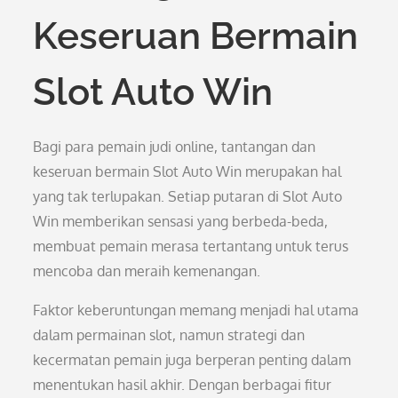
Keseruan Bermain
Slot Auto Win
Bagi para pemain judi online, tantangan dan
keseruan bermain Slot Auto Win merupakan hal
yang tak terlupakan. Setiap putaran di Slot Auto
Win memberikan sensasi yang berbeda-beda,
membuat pemain merasa tertantang untuk terus
mencoba dan meraih kemenangan.
Faktor keberuntungan memang menjadi hal utama
dalam permainan slot, namun strategi dan
kecermatan pemain juga berperan penting dalam
menentukan hasil akhir. Dengan berbagai fitur