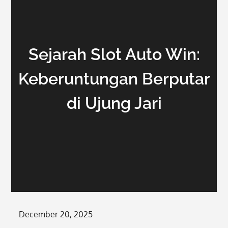
Sejarah Slot Auto Win:
Keberuntungan Berputar
di Ujung Jari
Posted
December 20, 2025