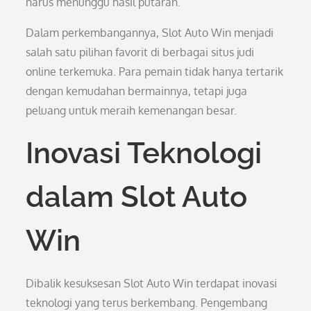
harus menunggu hasil putaran.
Dalam perkembangannya, Slot Auto Win menjadi
salah satu pilihan favorit di berbagai situs judi
online terkemuka. Para pemain tidak hanya tertarik
dengan kemudahan bermainnya, tetapi juga
peluang untuk meraih kemenangan besar.
Inovasi Teknologi
dalam Slot Auto
Win
Dibalik kesuksesan Slot Auto Win terdapat inovasi
teknologi yang terus berkembang. Pengembang