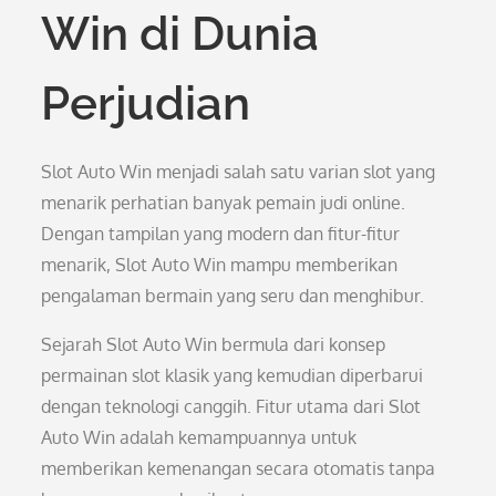
Win di Dunia
Perjudian
Slot Auto Win menjadi salah satu varian slot yang
menarik perhatian banyak pemain judi online.
Dengan tampilan yang modern dan fitur-fitur
menarik, Slot Auto Win mampu memberikan
pengalaman bermain yang seru dan menghibur.
Sejarah Slot Auto Win bermula dari konsep
permainan slot klasik yang kemudian diperbarui
dengan teknologi canggih. Fitur utama dari Slot
Auto Win adalah kemampuannya untuk
memberikan kemenangan secara otomatis tanpa