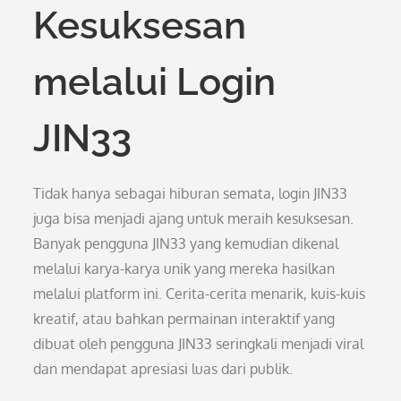
Kesuksesan
melalui Login
JIN33
Tidak hanya sebagai hiburan semata, login JIN33
juga bisa menjadi ajang untuk meraih kesuksesan.
Banyak pengguna JIN33 yang kemudian dikenal
melalui karya-karya unik yang mereka hasilkan
melalui platform ini. Cerita-cerita menarik, kuis-kuis
kreatif, atau bahkan permainan interaktif yang
dibuat oleh pengguna JIN33 seringkali menjadi viral
dan mendapat apresiasi luas dari publik.