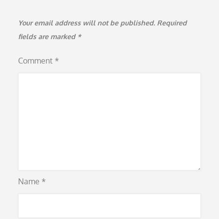
Your email address will not be published.
Required
fields are marked
*
Comment
*
Name
*