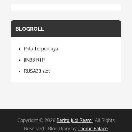
BLOGROLL
Pola Terpercaya
JIN33 RTP
RUSA33 slot
Copyright © 2026
Berita Judi Resmi
. All Rights
Reserved | Blog Diary by
Theme Palace