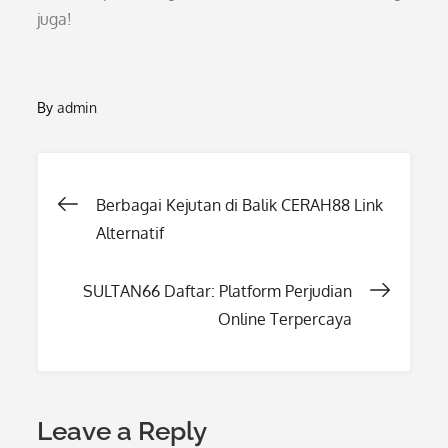
juga!
By
admin
Post
Berbagai Kejutan di Balik CERAH88 Link
Alternatif
navigation
SULTAN66 Daftar: Platform Perjudian
Online Terpercaya
Leave a Reply