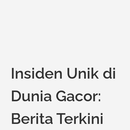
on
Insiden Unik di
Dunia Gacor:
Berita Terkini