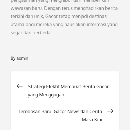
pengalaman yang menghibur dan memberikan
wawasan baru. Dengan terus menghadirkan berita
terkini dan unik, Gacor tetap menjadi destinasi
utama bagi mereka yang haus akan informasi yang
segar dan berbeda.
By
admin
Post
Strategi Efektif Membuat Berita Gacor
yang Menggugah
navigation
Terobosan Baru: Gacor News dan Cerita
Masa Kini