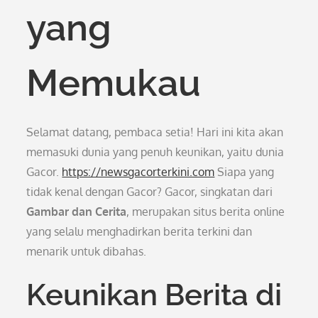
yang
Memukau
Selamat datang, pembaca setia! Hari ini kita akan
memasuki dunia yang penuh keunikan, yaitu dunia
Gacor.
https://newsgacorterkini.com
Siapa yang
tidak kenal dengan Gacor? Gacor, singkatan dari
Gambar dan Cerita
, merupakan situs berita online
yang selalu menghadirkan berita terkini dan
menarik untuk dibahas.
Keunikan Berita di