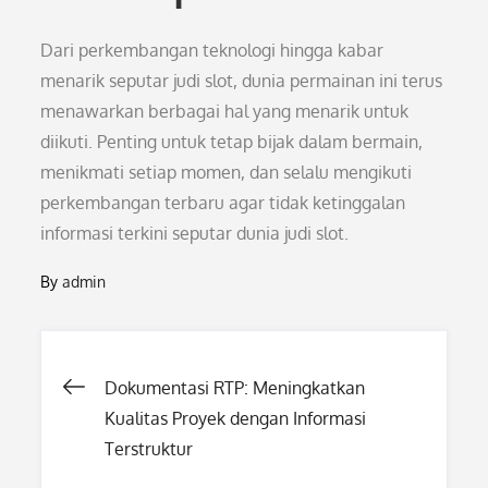
Dari perkembangan teknologi hingga kabar
menarik seputar judi slot, dunia permainan ini terus
menawarkan berbagai hal yang menarik untuk
diikuti. Penting untuk tetap bijak dalam bermain,
menikmati setiap momen, dan selalu mengikuti
perkembangan terbaru agar tidak ketinggalan
informasi terkini seputar dunia judi slot.
By
admin
Post
Dokumentasi RTP: Meningkatkan
Kualitas Proyek dengan Informasi
navigation
Terstruktur