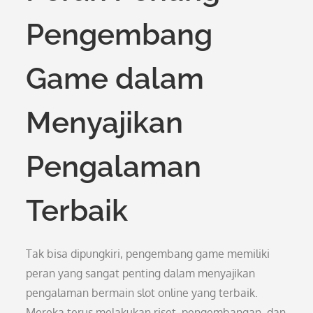
Pengembang
Game dalam
Menyajikan
Pengalaman
Terbaik
Tak bisa dipungkiri, pengembang game memiliki
peran yang sangat penting dalam menyajikan
pengalaman bermain slot online yang terbaik.
Mereka terus melakukan riset, pengembangan, dan