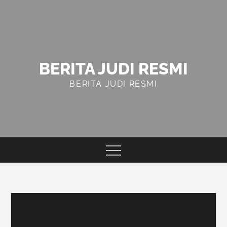
Skip
to
content
BERITA JUDI RESMI
BERITA JUDI RESMI