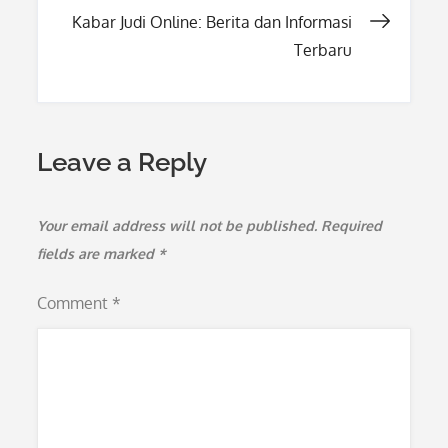
Kabar Judi Online: Berita dan Informasi
Terbaru
Leave a Reply
Your email address will not be published.
Required
fields are marked
*
Comment
*