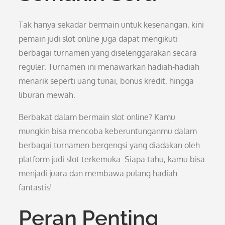
Tak hanya sekadar bermain untuk kesenangan, kini
pemain judi slot online juga dapat mengikuti
berbagai turnamen yang diselenggarakan secara
reguler. Turnamen ini menawarkan hadiah-hadiah
menarik seperti uang tunai, bonus kredit, hingga
liburan mewah.
Berbakat dalam bermain slot online? Kamu
mungkin bisa mencoba keberuntunganmu dalam
berbagai turnamen bergengsi yang diadakan oleh
platform judi slot terkemuka. Siapa tahu, kamu bisa
menjadi juara dan membawa pulang hadiah
fantastis!
Peran Penting