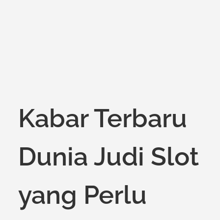
on
Kabar Terbaru
Dunia Judi Slot
yang Perlu