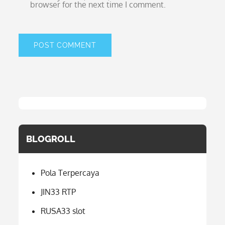
browser for the next time I comment.
BLOGROLL
Pola Terpercaya
JIN33 RTP
RUSA33 slot