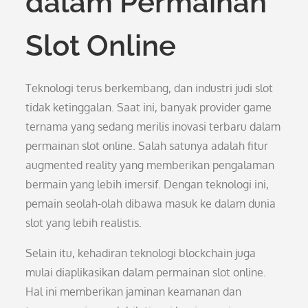
dalam Permainan
Slot Online
Teknologi terus berkembang, dan industri judi slot
tidak ketinggalan. Saat ini, banyak provider game
ternama yang sedang merilis inovasi terbaru dalam
permainan slot online. Salah satunya adalah fitur
augmented reality yang memberikan pengalaman
bermain yang lebih imersif. Dengan teknologi ini,
pemain seolah-olah dibawa masuk ke dalam dunia
slot yang lebih realistis.
Selain itu, kehadiran teknologi blockchain juga
mulai diaplikasikan dalam permainan slot online.
Hal ini memberikan jaminan keamanan dan