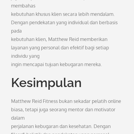
membahas
kebutuhan khusus klien secara lebih mendalam.
Dengan pendekatan yang individual dan berbasis
pada
kebutuhan klien, Matthew Reid memberikan
layanan yang personal dan efektif bagi setiap
individu yang
ingin mencapai tujuan kebugaran mereka.
Kesimpulan
Matthew Reid Fitness bukan sekadar pelatih online
biasa, tetapi juga seorang mentor dan motivator
dalam
perjalanan kebugaran dan kesehatan. Dengan