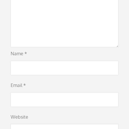
Name
*
Email
*
Website