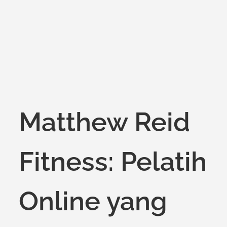
on
Matthew Reid
Fitness: Pelatih
Online yang