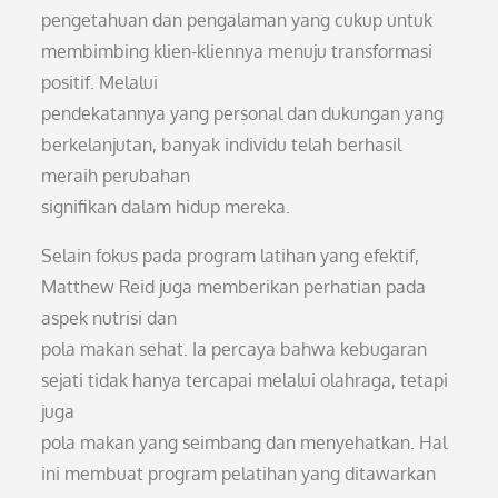
pengetahuan dan pengalaman yang cukup untuk
membimbing klien-kliennya menuju transformasi
positif. Melalui
pendekatannya yang personal dan dukungan yang
berkelanjutan, banyak individu telah berhasil
meraih perubahan
signifikan dalam hidup mereka.
Selain fokus pada program latihan yang efektif,
Matthew Reid juga memberikan perhatian pada
aspek nutrisi dan
pola makan sehat. Ia percaya bahwa kebugaran
sejati tidak hanya tercapai melalui olahraga, tetapi
juga
pola makan yang seimbang dan menyehatkan. Hal
ini membuat program pelatihan yang ditawarkan