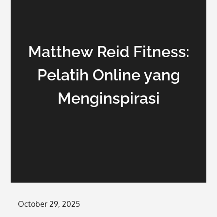
Matthew Reid Fitness:
Pelatih Online yang
Menginspirasi
Posted
October 29, 2025