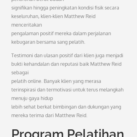
signifikan hingga peningkatan kondisi fisik secara
keseluruhan, klien-klien Matthew Reid
menceritakan
pengalaman positif mereka dalam perjalanan
kebugaran bersama sang pelatih.
Testimoni dan ulasan positif dari klien juga menjadi
bukti kehandalan dan reputasi baik Matthew Reid
sebagai
pelatih online. Banyak klien yang merasa
terinspirasi dan termotivasi untuk terus melangkah
menuju gaya hidup
lebih sehat berkat bimbingan dan dukungan yang
mereka terima dari Matthew Reid.
Program Pelatihan