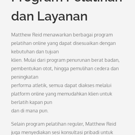
dan Layanan
Matthew Reid menawarkan berbagai program
pelatihan online yang dapat disesuaikan dengan
kebutuhan dan tujuan
klien. Mulai dari program penurunan berat badan,
pembentukan otot, hingga pemulihan cedera dan
peningkatan
performa atletik, semua dapat diakses melalui
platform online yang memudahkan klien untuk
berlatih kapan pun
dan di mana pun.
Selain program pelatihan reguler, Matthew Reid
juga menyediakan sesi konsultasi pribadi untuk