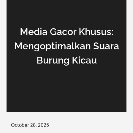
Media Gacor Khusus:
Mengoptimalkan Suara
Burung Kicau
Posted
October 28, 2025