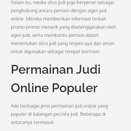
Selain itu, media situs judi juga berperan sebagai
penghubung antara pemain dengan agen judi
online. Mereka memberikan informasi terkait
promo-promo menarik yang diselenggarakan oleh
agen judi, serta membantu pemain dalam
menemukan situs judi yang terpercaya dan aman
untuk digunakan sebagai tempat bermain.
Permainan Judi
Online Populer
Ada berbagai jenis permainan judi online yang
populer di kalangan pecinta judi. Beberapa di
antaranya termasuk: