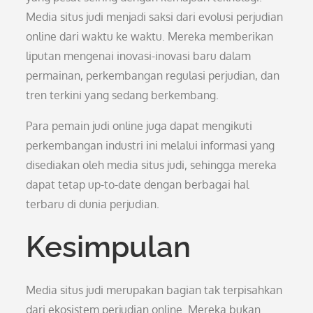
Media situs judi menjadi saksi dari evolusi perjudian
online dari waktu ke waktu. Mereka memberikan
liputan mengenai inovasi-inovasi baru dalam
permainan, perkembangan regulasi perjudian, dan
tren terkini yang sedang berkembang.
Para pemain judi online juga dapat mengikuti
perkembangan industri ini melalui informasi yang
disediakan oleh media situs judi, sehingga mereka
dapat tetap up-to-date dengan berbagai hal
terbaru di dunia perjudian.
Kesimpulan
Media situs judi merupakan bagian tak terpisahkan
dari ekosistem perjudian online. Mereka bukan