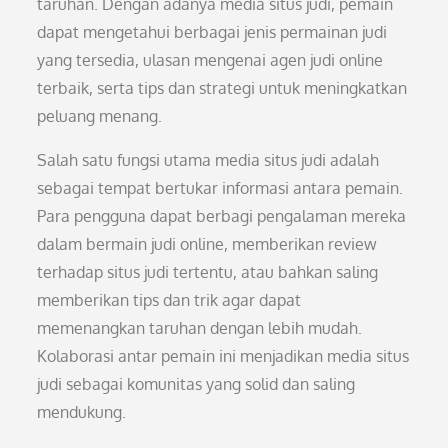
taruhan. Dengan adanya media situs judi, pemain
dapat mengetahui berbagai jenis permainan judi
yang tersedia, ulasan mengenai agen judi online
terbaik, serta tips dan strategi untuk meningkatkan
peluang menang.
Salah satu fungsi utama media situs judi adalah
sebagai tempat bertukar informasi antara pemain.
Para pengguna dapat berbagi pengalaman mereka
dalam bermain judi online, memberikan review
terhadap situs judi tertentu, atau bahkan saling
memberikan tips dan trik agar dapat
memenangkan taruhan dengan lebih mudah.
Kolaborasi antar pemain ini menjadikan media situs
judi sebagai komunitas yang solid dan saling
mendukung.