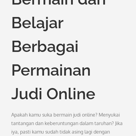
Belajar
Berbagai
Permainan
Judi Online
Apakah kamu suka bermain judi online? Menyukai
tantangan dan keberuntungan dalam taruhan? Jika
iya, pasti kamu sudah tidak asing lagi dengan