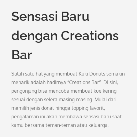
Sensasi Baru
dengan Creations
Bar
Salah satu hal yang membuat Kuki Donuts semakin
menarik adalah hadirnya “Creations Bar”. Di sini,
pengunjung bisa mencoba membuat kue kering
sesuai dengan selera masing-masing. Mulai dari
memilih jenis donat hingga topping favorit,
pengalaman ini akan membawa sensasi baru saat
kamu bersama teman-teman atau keluarga.