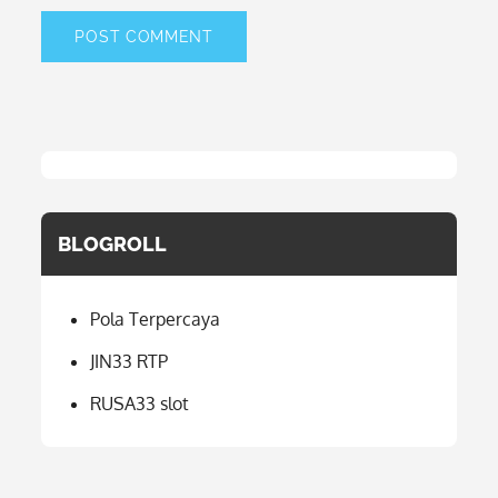
BLOGROLL
Pola Terpercaya
JIN33 RTP
RUSA33 slot