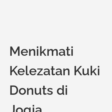
Menikmati
Kelezatan Kuki
Donuts di
Jogja