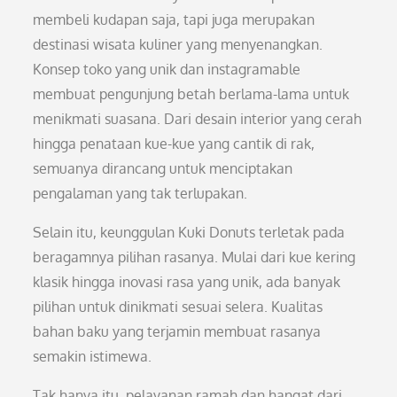
membeli kudapan saja, tapi juga merupakan
destinasi wisata kuliner yang menyenangkan.
Konsep toko yang unik dan instagramable
membuat pengunjung betah berlama-lama untuk
menikmati suasana. Dari desain interior yang cerah
hingga penataan kue-kue yang cantik di rak,
semuanya dirancang untuk menciptakan
pengalaman yang tak terlupakan.
Selain itu, keunggulan Kuki Donuts terletak pada
beragamnya pilihan rasanya. Mulai dari kue kering
klasik hingga inovasi rasa yang unik, ada banyak
pilihan untuk dinikmati sesuai selera. Kualitas
bahan baku yang terjamin membuat rasanya
semakin istimewa.
Tak hanya itu, pelayanan ramah dan hangat dari