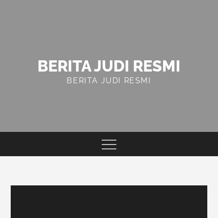
Skip
to
content
BERITA JUDI RESMI
BERITA JUDI RESMI