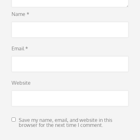
Name
*
Email
*
Website
Save my name, email, and website in this
browser for the next time I comment.