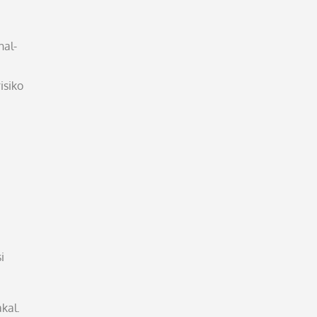
hal-
isiko
i
kal.