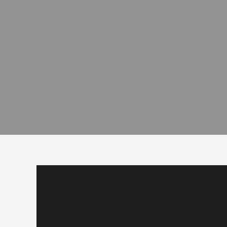
Skip
to
content