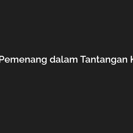
 Pemenang dalam Tantangan 