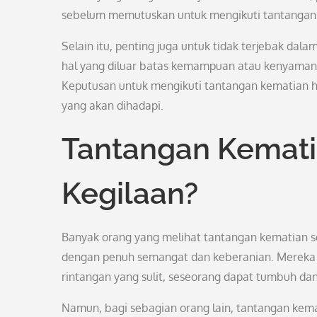
sebelum memutuskan untuk mengikuti tantangan
Selain itu, penting juga untuk tidak terjebak da
hal yang diluar batas kemampuan atau kenyaman
Keputusan untuk mengikuti tantangan kematian har
yang akan dihadapi.
Tantangan Kematia
Kegilaan?
Banyak orang yang melihat tantangan kematian se
dengan penuh semangat dan keberanian. Mereka
rintangan yang sulit, seseorang dapat tumbuh da
Namun, bagi sebagian orang lain, tantangan kema