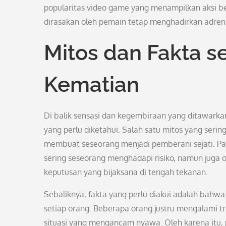
popularitas video game yang menampilkan aksi be
dirasakan oleh pemain tetap menghadirkan adrenal
Mitos dan Fakta s
Kematian
Di balik sensasi dan kegembiraan yang ditawarka
yang perlu diketahui. Salah satu mitos yang ser
membuat seseorang menjadi pemberani sejati. Pad
sering seseorang menghadapi risiko, namun jug
keputusan yang bijaksana di tengah tekanan.
Sebaliknya, fakta yang perlu diakui adalah bahw
setiap orang. Beberapa orang justru mengalami 
situasi yang mengancam nyawa. Oleh karena itu, 