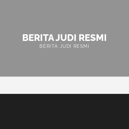
BERITA JUDI RESMI
BERITA JUDI RESMI