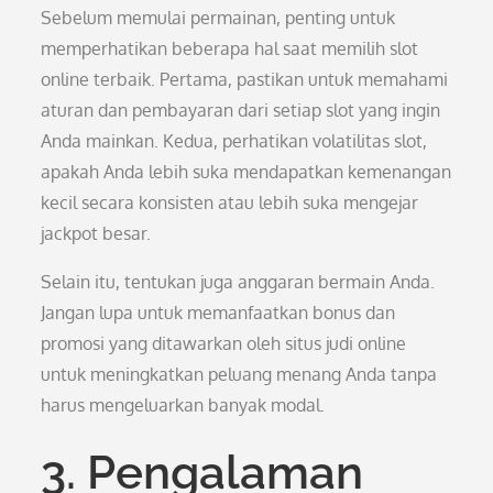
Sebelum memulai permainan, penting untuk
memperhatikan beberapa hal saat memilih slot
online terbaik. Pertama, pastikan untuk memahami
aturan dan pembayaran dari setiap slot yang ingin
Anda mainkan. Kedua, perhatikan volatilitas slot,
apakah Anda lebih suka mendapatkan kemenangan
kecil secara konsisten atau lebih suka mengejar
jackpot besar.
Selain itu, tentukan juga anggaran bermain Anda.
Jangan lupa untuk memanfaatkan bonus dan
promosi yang ditawarkan oleh situs judi online
untuk meningkatkan peluang menang Anda tanpa
harus mengeluarkan banyak modal.
3. Pengalaman