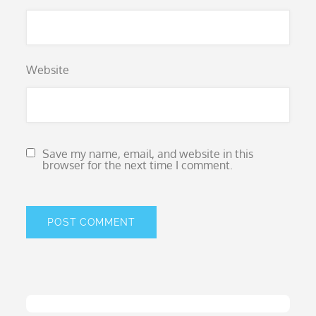
Website
Save my name, email, and website in this
browser for the next time I comment.