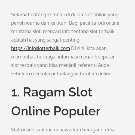
Selamat datang kembali di dunia slot online yang
penuh warna dan kejutan! Bagi pecinta judi online,
terutama slot, mencari info tentang slot terbaik
adalah hal yang sangat penting.
https://infoslotterbaik.com
Di sini, kita akan
membahas berbagai informasi menarik seputar
slot terbaik yang bisa menjadi referensi Anda
sebelum memulai petualangan taruhan online.
1. Ragam Slot
Online Populer
Slot online saat ini menawarkan beragam tema