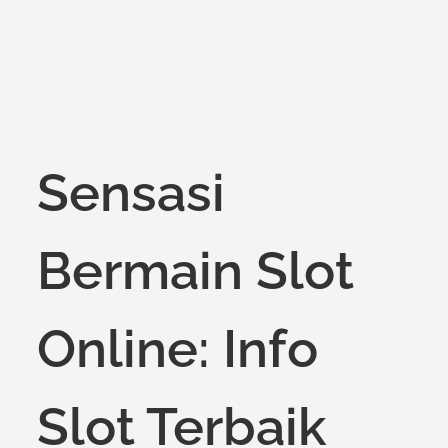
Sensasi
Bermain Slot
Online: Info
Slot Terbaik