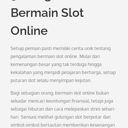
Bermain Slot
Online
Setiap pemain pasti memiliki cerita unik tentang
pengalaman bermain slot online. Mulai dari
kemenangan besar yang tak terduga hingga
kekalahan yang menjadi pelajaran berharga, setiap
putaran slot selalu menyimpan kejutan.
Bagi sebagian orang, bermain slot online bukan
sekadar mencari keuntungan finansial, tetapi juga
sebagai hiburan dan cara melepaskan stres sehari-
hari. Sensasi melihat gulungan slot berputar dan
simbol-simbol bertautan memberikan kesenangan