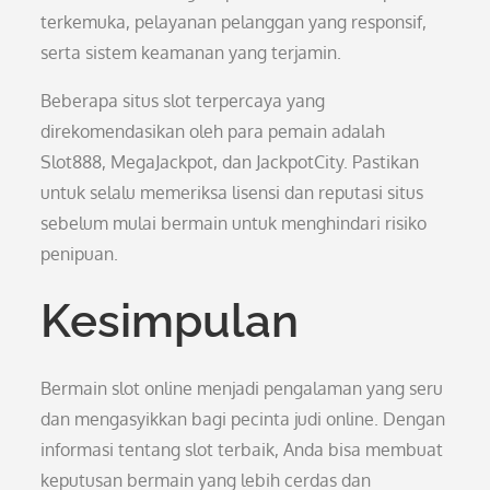
terkemuka, pelayanan pelanggan yang responsif,
serta sistem keamanan yang terjamin.
Beberapa situs slot terpercaya yang
direkomendasikan oleh para pemain adalah
Slot888, MegaJackpot, dan JackpotCity. Pastikan
untuk selalu memeriksa lisensi dan reputasi situs
sebelum mulai bermain untuk menghindari risiko
penipuan.
Kesimpulan
Bermain slot online menjadi pengalaman yang seru
dan mengasyikkan bagi pecinta judi online. Dengan
informasi tentang slot terbaik, Anda bisa membuat
keputusan bermain yang lebih cerdas dan