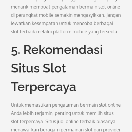
menarik membuat pengalaman bermain slot online
di perangkat mobile semakin mengasyikkan. Jangan
lewatkan kesempatan untuk mencoba berbagai
slot terbaik melalui platform mobile yang tersedia.
5. Rekomendasi
Situs Slot
Terpercaya
Untuk memastikan pengalaman bermain slot online
Anda lebih terjamin, penting untuk memilih situs
slot terpercaya. Situs judi online terbaik biasanya
menawarkan beragam permainan slot dari provider