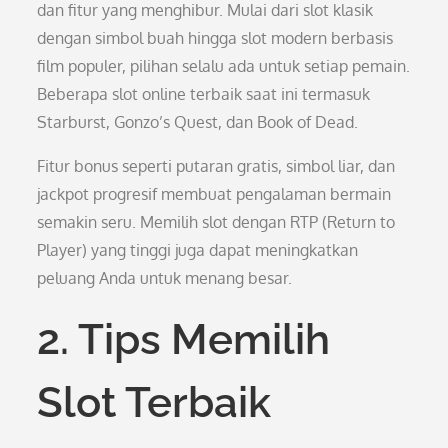
dan fitur yang menghibur. Mulai dari slot klasik
dengan simbol buah hingga slot modern berbasis
film populer, pilihan selalu ada untuk setiap pemain.
Beberapa slot online terbaik saat ini termasuk
Starburst, Gonzo’s Quest, dan Book of Dead.
Fitur bonus seperti putaran gratis, simbol liar, dan
jackpot progresif membuat pengalaman bermain
semakin seru. Memilih slot dengan RTP (Return to
Player) yang tinggi juga dapat meningkatkan
peluang Anda untuk menang besar.
2. Tips Memilih
Slot Terbaik