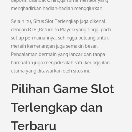
deposit, cashback, hingga turnamen slot yang
menghadirkan hadiah-hadiah menggiurkan.
Selain itu, Situs Slot Terlengkap juga dikenal
dengan RTP (Return to Player) yang tinggi pada
setiap permainannya, sehingga peluang untuk
meraih kemenangan juga semakin besar.
Pengalaman bermain yang lancar dan tanpa
hambatan juga menjadi salah satu keunggulan
utama yang ditawarkan oleh situs ini.
Pilihan Game Slot
Terlengkap dan
Terbaru