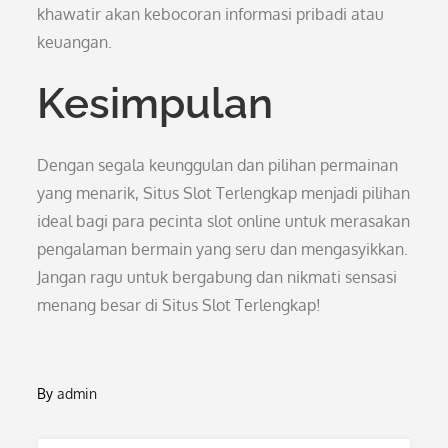
khawatir akan kebocoran informasi pribadi atau
keuangan.
Kesimpulan
Dengan segala keunggulan dan pilihan permainan
yang menarik, Situs Slot Terlengkap menjadi pilihan
ideal bagi para pecinta slot online untuk merasakan
pengalaman bermain yang seru dan mengasyikkan.
Jangan ragu untuk bergabung dan nikmati sensasi
menang besar di Situs Slot Terlengkap!
By
admin