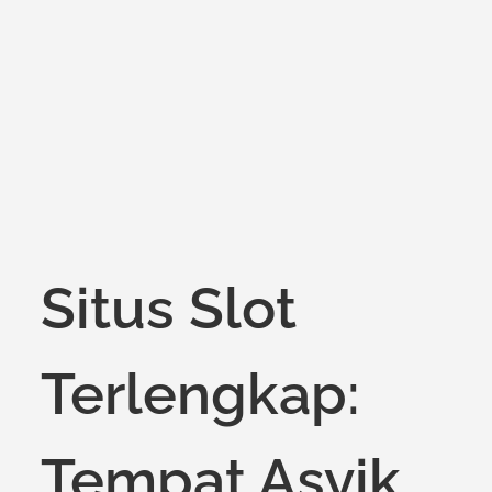
on
Situs Slot
Terlengkap:
Tempat Asyik