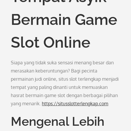
Bermain Game
Slot Online
Siapa yang tidak suka sensasi menang besar dan
merasakan keberuntungan? Bagi pecinta
permainan judi online, situs slot terlengkap menjadi
tempat yang paling dinanti untuk memuaskan
hasrat bermain game slot dengan berbagai pilihan
yang menarik.
https://situsslotterlengkap.com
Mengenal Lebih