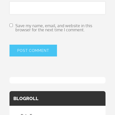
Save my name, email, and website in this
browser for the next time I comment.
BLOGROLL