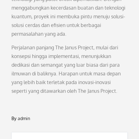
menggabungkan kecerdasan buatan dan teknologi
kuantum, proyek ini membuka pintu menuju solusi-
solusi cerdas dan efisien untuk berbagai
permasalahan yang ada.
Perjalanan panjang The Janus Project, mulai dari
konsepsi hingga implementasi, menunjukkan
dedikasi dan semangat yang luar biasa dari para
ilmuwan di baliknya. Harapan untuk masa depan
yang lebih baik terletak pada inovasi-inovasi
seperti yang ditawarkan oleh The Janus Project.
By
admin