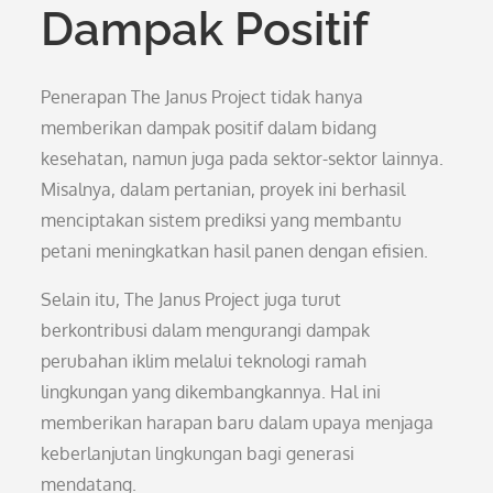
Dampak Positif
Penerapan The Janus Project tidak hanya
memberikan dampak positif dalam bidang
kesehatan, namun juga pada sektor-sektor lainnya.
Misalnya, dalam pertanian, proyek ini berhasil
menciptakan sistem prediksi yang membantu
petani meningkatkan hasil panen dengan efisien.
Selain itu, The Janus Project juga turut
berkontribusi dalam mengurangi dampak
perubahan iklim melalui teknologi ramah
lingkungan yang dikembangkannya. Hal ini
memberikan harapan baru dalam upaya menjaga
keberlanjutan lingkungan bagi generasi
mendatang.