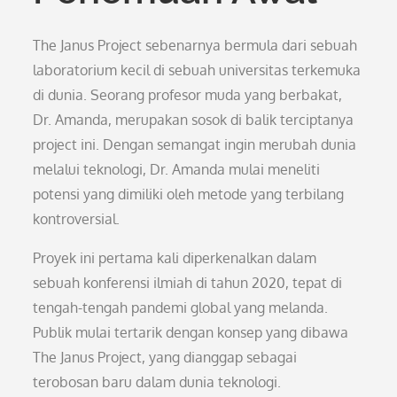
The Janus Project sebenarnya bermula dari sebuah
laboratorium kecil di sebuah universitas terkemuka
di dunia. Seorang profesor muda yang berbakat,
Dr. Amanda, merupakan sosok di balik terciptanya
project ini. Dengan semangat ingin merubah dunia
melalui teknologi, Dr. Amanda mulai meneliti
potensi yang dimiliki oleh metode yang terbilang
kontroversial.
Proyek ini pertama kali diperkenalkan dalam
sebuah konferensi ilmiah di tahun 2020, tepat di
tengah-tengah pandemi global yang melanda.
Publik mulai tertarik dengan konsep yang dibawa
The Janus Project, yang dianggap sebagai
terobosan baru dalam dunia teknologi.