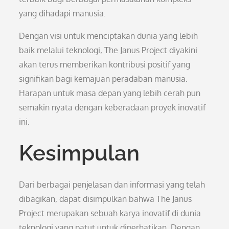
yang dihadapi manusia.
Dengan visi untuk menciptakan dunia yang lebih
baik melalui teknologi, The Janus Project diyakini
akan terus memberikan kontribusi positif yang
signifikan bagi kemajuan peradaban manusia.
Harapan untuk masa depan yang lebih cerah pun
semakin nyata dengan keberadaan proyek inovatif
ini.
Kesimpulan
Dari berbagai penjelasan dan informasi yang telah
dibagikan, dapat disimpulkan bahwa The Janus
Project merupakan sebuah karya inovatif di dunia
teknologi yang patut untuk diperhatikan. Dengan