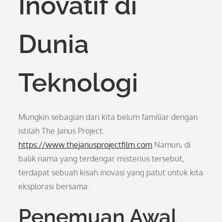
Inovatif di
Dunia
Teknologi
Mungkin sebagian dari kita belum familiar dengan
istilah The Janus Project.
https://www.thejanusprojectfilm.com
Namun, di
balik nama yang terdengar misterius tersebut,
terdapat sebuah kisah inovasi yang patut untuk kita
eksplorasi bersama.
Penemuan Awal